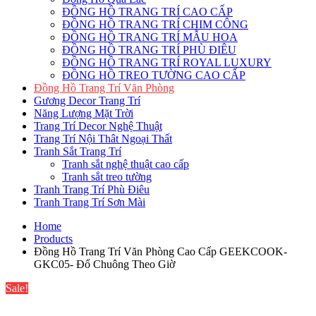
ĐỒNG HỒ TRANG TRÍ CAO CẤP
ĐỒNG HỒ TRANG TRÍ CHIM CÔNG
ĐỒNG HỒ TRANG TRÍ MẪU HOA
ĐỒNG HỒ TRANG TRÍ PHÙ ĐIÊU
ĐỒNG HỒ TRANG TRÍ ROYAL LUXURY
ĐỒNG HỒ TREO TƯỜNG CAO CẤP
Đồng Hồ Trang Trí Văn Phòng
Gương Decor Trang Trí
Năng Lượng Mặt Trời
Trang Trí Decor Nghệ Thuật
Trang Trí Nội Thât Ngoại Thất
Tranh Sắt Trang Trí
Tranh sắt nghệ thuật cao cấp
Tranh sắt treo tường
Tranh Trang Trí Phù Điêu
Tranh Trang Trí Sơn Mài
Home
Products
Đồng Hồ Trang Trí Văn Phòng Cao Cấp GEEKCOOK-
GKC05- Đổ Chuông Theo Giờ
Sale!