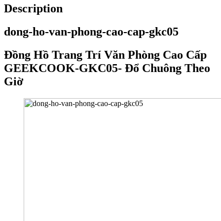
Giờ
Description
quantity
dong-ho-van-phong-cao-cap-gkc05
Đồng Hồ Trang Trí Văn Phòng Cao Cấp
GEEKCOOK-GKC05- Đổ Chuông Theo
Giờ