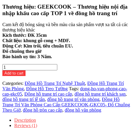
Thương hiệu: GEEKCOOK – Thương hiệu nội địa
nhập khẩu cao cấp TOP 1 về đồng hồ trang trí
Cam kết độ bóng sáng và bền màu của sản phẩm vượt xa tất cả các
thương hiệu khác
Kích thước: ĐK 35cm
Chất liệu: khung gỗ cong + MDF.
Động Cơ: Kim trôi, tiêu chuẩn EU.
Đổ chuông theo giờ
Bảo hành uy tín: 3 Năm.
Đồng
Hồ
Add to cart
Trang
Trí
Categories:
Đồng Hồ Trang Trí Nghệ Thuật
,
Đồng Hồ Trang Trí
Văn
Văn Phòng
,
Đồng Hồ Treo Tường
Tags:
dong-ho-van-phong-cao-
Phòng
cap-gkc05
,
Đông hồ trang trí cao cấp
,
đồng hồ trang trí khách sạn
,
Cao
đồng hồ trang trí lễ tân
,
đồng hồ trang trí văn phòng
,
Đồng Hồ
Cấp
Trang Trí Văn Phòng Cao Cấp GEEKCOOK-GKC05- Đổ Chuông
GEEKCOOK-
Theo Giờ
,
đồng hồ tròn cao cấp
,
đồng hồ văn phòng
GKC05-
Đổ
Description
Chuông
Reviews (1)
Theo