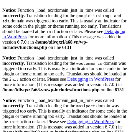
Notice
: Function _load_textdomain_just_in_time was called
incorrectly
. Translation loading for the
google-listings-and-
domain was triggered too early. This is usually an indicator for
ads
some code in the plugin or theme running too early. Translations
should be loaded at the
action or later. Please see
Debugging
init
in WordPress
for more information. (This message was added in
version 6.7.0.) in
/home/tdivqxrl/a68.vn/wp-
includes/functions.php
on line
6131
Notice
: Function _load_textdomain_just_in_time was called
incorrectly
. Translation loading for the
domain was
woocommerce
triggered too early. This is usually an indicator for some code in the
plugin or theme running too early. Translations should be loaded at
the
action or later. Please see
Debugging in WordPress
for
init
more information. (This message was added in version 6.7.0.) in
/home/tdivqxrl/a68.vn/wp-includes/functions.php
on line
6131
Notice
: Function _load_textdomain_just_in_time was called
incorrectly
. Translation loading for the
domain was
mailpoet
triggered too early. This is usually an indicator for some code in the
plugin or theme running too early. Translations should be loaded at
the
action or later. Please see
Debugging in WordPress
for
init
more information. (This message was added in version 6.7.0.) in