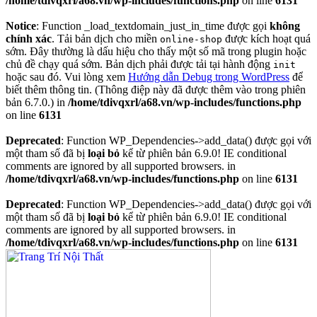
/home/tdivqxrl/a68.vn/wp-includes/functions.php
on line
6131
Notice
: Function _load_textdomain_just_in_time được gọi
không
chính xác
. Tải bản dịch cho miền
được kích hoạt quá
online-shop
sớm. Đây thường là dấu hiệu cho thấy một số mã trong plugin hoặc
chủ đề chạy quá sớm. Bản dịch phải được tải tại hành động
init
hoặc sau đó. Vui lòng xem
Hướng dẫn Debug trong WordPress
để
biết thêm thông tin. (Thông điệp này đã được thêm vào trong phiên
bản 6.7.0.) in
/home/tdivqxrl/a68.vn/wp-includes/functions.php
on line
6131
Deprecated
: Function WP_Dependencies->add_data() được gọi với
một tham số đã bị
loại bỏ
kể từ phiên bản 6.9.0! IE conditional
comments are ignored by all supported browsers. in
/home/tdivqxrl/a68.vn/wp-includes/functions.php
on line
6131
Deprecated
: Function WP_Dependencies->add_data() được gọi với
một tham số đã bị
loại bỏ
kể từ phiên bản 6.9.0! IE conditional
comments are ignored by all supported browsers. in
/home/tdivqxrl/a68.vn/wp-includes/functions.php
on line
6131
Skip
to
content