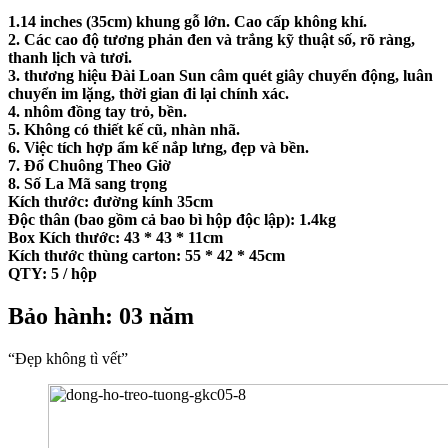
1.14 inches (35cm) khung gỗ lớn. Cao cấp không khí.
2. Các cao độ tương phản đen và trắng kỹ thuật số, rõ ràng,
thanh lịch và tươi.
3. thương hiệu Đài Loan Sun câm quét giây chuyển động, luân
chuyển im lặng, thời gian đi lại chính xác.
4. nhôm đồng tay trỏ, bền.
5. Không có thiết kế cũ, nhàn nhã.
6. Việc tích hợp ẩm kế nắp lưng, đẹp và bền.
7. Đổ Chuông Theo Giờ
8. Số La Mã sang trọng
Kích thước: đường kính 35cm
Độc thân (bao gồm cả bao bì hộp độc lập): 1.4kg
Box Kích thước: 43 * 43 * 11cm
Kích thước thùng carton: 55 * 42 * 45cm
QTY: 5 / hộp
Bảo hành: 03 năm
“Đẹp không tì vết”