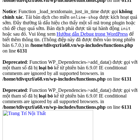
/home/tdivqxrl/a68.vn/wp-includes/functions.php
on line
6131
Notice
: Function _load_textdomain_just_in_time được gọi
không
chính xác
. Tải bản dịch cho miền
được kích hoạt quá
online-shop
sớm. Đây thường là dấu hiệu cho thấy một số mã trong plugin hoặc
chủ đề chạy quá sớm. Bản dịch phải được tải tại hành động
init
hoặc sau đó. Vui lòng xem
Hướng dẫn Debug trong WordPress
để
biết thêm thông tin. (Thông điệp này đã được thêm vào trong phiên
bản 6.7.0.) in
/home/tdivqxrl/a68.vn/wp-includes/functions.php
on line
6131
Deprecated
: Function WP_Dependencies->add_data() được gọi với
một tham số đã bị
loại bỏ
kể từ phiên bản 6.9.0! IE conditional
comments are ignored by all supported browsers. in
/home/tdivqxrl/a68.vn/wp-includes/functions.php
on line
6131
Deprecated
: Function WP_Dependencies->add_data() được gọi với
một tham số đã bị
loại bỏ
kể từ phiên bản 6.9.0! IE conditional
comments are ignored by all supported browsers. in
/home/tdivqxrl/a68.vn/wp-includes/functions.php
on line
6131
Skip
to
content