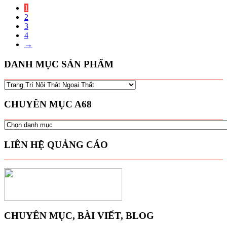
1
2
3
4
→
DANH MỤC SẢN PHẨM
CHUYÊN MỤC A68
CHUYÊN
MỤC
A68
LIÊN HỆ QUẢNG CÁO
CHUYÊN MỤC, BÀI VIẾT, BLOG