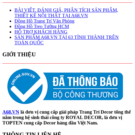
BÀI VIẾT, ĐÁNH GIÁ, PHÂN TÍCH SẢN PHẨM,
THIẾT KẾ NỘI THẤT TẠI A68.VN
Đồng Hồ Trang Trí Văn Phòng
Đồng Hồ Treo Tường HCM
HỖ TRỢ KHÁCH HÀNG
SẢN PHẨM A68.VN TẠI 63 TỈNH THÀNH TRÊN
TOÀN QUỐC
GIỚI THIỆU
A68.VN
là đơn vị cung cấp giải pháp Trang Trí Decor tổng thể
nằm trong hệ sinh thái công ty ROYAL DECOR, là đơn vị
TOPTEN cung cấp Decor hàng đầu Việt Nam.
THÔNG TIN LIÊN HỆ