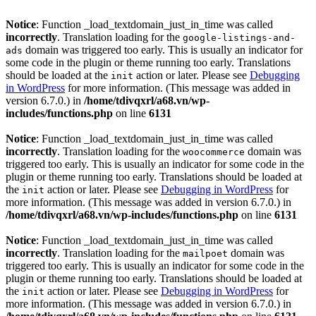
Notice
: Function _load_textdomain_just_in_time was called
incorrectly
. Translation loading for the
google-listings-and-
domain was triggered too early. This is usually an indicator for
ads
some code in the plugin or theme running too early. Translations
should be loaded at the
action or later. Please see
Debugging
init
in WordPress
for more information. (This message was added in
version 6.7.0.) in
/home/tdivqxrl/a68.vn/wp-
includes/functions.php
on line
6131
Notice
: Function _load_textdomain_just_in_time was called
incorrectly
. Translation loading for the
domain was
woocommerce
triggered too early. This is usually an indicator for some code in the
plugin or theme running too early. Translations should be loaded at
the
action or later. Please see
Debugging in WordPress
for
init
more information. (This message was added in version 6.7.0.) in
/home/tdivqxrl/a68.vn/wp-includes/functions.php
on line
6131
Notice
: Function _load_textdomain_just_in_time was called
incorrectly
. Translation loading for the
domain was
mailpoet
triggered too early. This is usually an indicator for some code in the
plugin or theme running too early. Translations should be loaded at
the
action or later. Please see
Debugging in WordPress
for
init
more information. (This message was added in version 6.7.0.) in