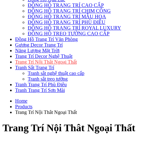
ĐỒNG HỒ TRANG TRÍ CAO CẤP
ĐỒNG HỒ TRANG TRÍ CHIM CÔNG
ĐỒNG HỒ TRANG TRÍ MẪU HOA
ĐỒNG HỒ TRANG TRÍ PHÙ ĐIÊU
ĐỒNG HỒ TRANG TRÍ ROYAL LUXURY
ĐỒNG HỒ TREO TƯỜNG CAO CẤP
Đồng Hồ Trang Trí Văn Phòng
Gương Decor Trang Trí
Năng Lượng Mặt Trời
Trang Trí Decor Nghệ Thuật
Trang Trí Nội Thât Ngoại Thất
Tranh Sắt Trang Trí
Tranh sắt nghệ thuật cao cấp
Tranh sắt treo tường
Tranh Trang Trí Phù Điêu
Tranh Trang Trí Sơn Mài
Home
Products
Trang Trí Nội Thât Ngoại Thất
Trang Trí Nội Thât Ngoại Thất