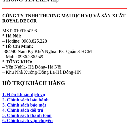
CÔNG TY TNHH THƯƠNG MẠI DỊCH VỤ VÀ SẢN XUẤT
ROYAL DECOR
MST: 0109104198
* Hà Nội:
– Hotline: 0988.825.228
* Hồ Chí Minh:
-384/40 Nam Kỳ Khởi Nghĩa- P8- Quận 3-HCM
– Mobi: 0936.286.949
* TỔNG KHO:
– Yên Nghĩa- Hà Đông- Hà Nội
– Khu Nhà Xưởng-Đông La-Hà Đông-HN
HỖ TRỢ KHÁCH HÀNG
1. Điều khoản dịch vụ
2. Chính sách bảo hành
3. Chính sách bảo mật
4. Chính sách đổi trả
5. Chính sách thanh toán
6. Chính sách vận chuyển