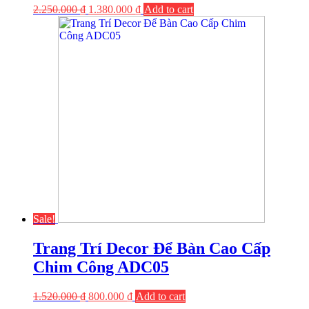
2.250.000
₫
1.380.000
₫
Add to cart
Sale!
Trang Trí Decor Để Bàn Cao Cấp
Chim Công ADC05
1.520.000
₫
800.000
₫
Add to cart