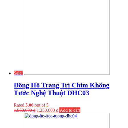
Sale!
Đồng Hồ Trang Trí Chim Khổng
Tước Nghệ Thuật DHC03
Rated
5.00
out of 5
1.950.000
₫
1.250.000
₫
Add to cart