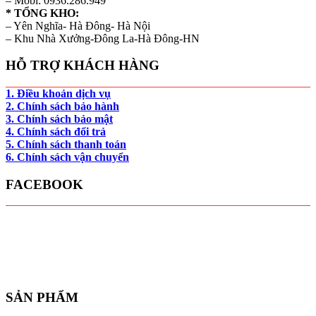
– Mobi: 0936.286.949
* TỔNG KHO:
– Yên Nghĩa- Hà Đông- Hà Nội
– Khu Nhà Xưởng-Đông La-Hà Đông-HN
HỖ TRỢ KHÁCH HÀNG
1. Điều khoản dịch vụ
2. Chính sách bảo hành
3. Chính sách bảo mật
4. Chính sách đổi trả
5. Chính sách thanh toán
6. Chính sách vận chuyển
FACEBOOK
SẢN PHẨM