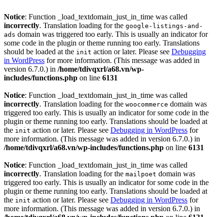
Notice
: Function _load_textdomain_just_in_time was called
incorrectly
. Translation loading for the
google-listings-and-
domain was triggered too early. This is usually an indicator for
ads
some code in the plugin or theme running too early. Translations
should be loaded at the
action or later. Please see
Debugging
init
in WordPress
for more information. (This message was added in
version 6.7.0.) in
/home/tdivqxrl/a68.vn/wp-
includes/functions.php
on line
6131
Notice
: Function _load_textdomain_just_in_time was called
incorrectly
. Translation loading for the
domain was
woocommerce
triggered too early. This is usually an indicator for some code in the
plugin or theme running too early. Translations should be loaded at
the
action or later. Please see
Debugging in WordPress
for
init
more information. (This message was added in version 6.7.0.) in
/home/tdivqxrl/a68.vn/wp-includes/functions.php
on line
6131
Notice
: Function _load_textdomain_just_in_time was called
incorrectly
. Translation loading for the
domain was
mailpoet
triggered too early. This is usually an indicator for some code in the
plugin or theme running too early. Translations should be loaded at
the
action or later. Please see
Debugging in WordPress
for
init
more information. (This message was added in version 6.7.0.) in