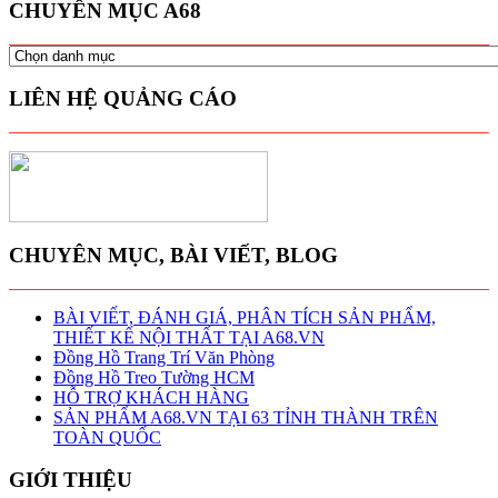
CHUYÊN MỤC A68
CHUYÊN
MỤC
A68
LIÊN HỆ QUẢNG CÁO
CHUYÊN MỤC, BÀI VIẾT, BLOG
BÀI VIẾT, ĐÁNH GIÁ, PHÂN TÍCH SẢN PHẨM,
THIẾT KẾ NỘI THẤT TẠI A68.VN
Đồng Hồ Trang Trí Văn Phòng
Đồng Hồ Treo Tường HCM
HỖ TRỢ KHÁCH HÀNG
SẢN PHẨM A68.VN TẠI 63 TỈNH THÀNH TRÊN
TOÀN QUỐC
GIỚI THIỆU