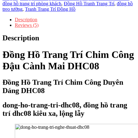
Đậu
đồng hồ trang trí phòng khách
,
Đồng Hồ Tranh Trang Trí
,
đồng hồ
Cành
treo tường
,
Tranh Trang Trí Đồng Hồ
Mai
DHC08
Description
quantity
Reviews (5)
Description
Đồng Hồ Trang Trí Chim Công
Đậu Cành Mai DHC08
Đồng Hồ Trang Trí Chim Công Duyên
Dáng DHC08
dong-ho-trang-tri-dhc08, đồng hồ trang
trí dhc08 kiêu xa, lộng lẫy