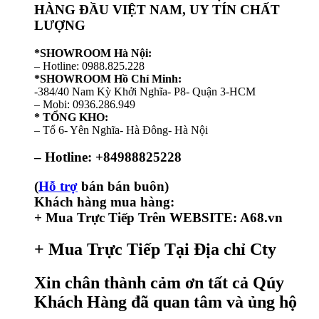
HÀNG ĐẦU VIỆT NAM, UY TÍN CHẤT
LƯỢNG
*SHOWROOM Hà Nội:
– Hotline: 0988.825.228
*SHOWROOM Hồ Chí Minh:
-384/40 Nam Kỳ Khởi Nghĩa- P8- Quận 3-HCM
– Mobi: 0936.286.949
* TỔNG KHO:
– Tổ 6- Yên Nghĩa- Hà Đông- Hà Nội
– Hotline: +84988825228
(
Hỗ trợ
bán bán buôn)
Khách hàng mua hàng:
+ Mua Trực Tiếp Trên WEBSITE: A68.vn
+ Mua Trực Tiếp Tại Địa chỉ Cty
Xin chân thành cảm ơn tất cả Qúy
Khách Hàng đã quan tâm và ủng hộ