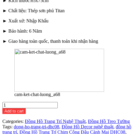
► Kích thước:65x75cm
► Chất liệu: Thép sơn phủ Titan
► Xuất xứ: Nhập Khẩu
► Bảo hành: 6 Năm
► Giao hàng toàn quốc, thanh toán khi nhận hàng
cam-ket-chat-luong_a68
Đồng
Hồ
Add to cart
Trang
Trí
Categories:
Đồng Hồ Trang Trí Nghệ Thuật
,
Đồng Hồ Treo Tường
Chim
Tags:
dong-ho-trang-tri-dhc08
,
Đồng Hồ Decor nghệ thuật
,
đồng hồ
Công
trang trí
,
Đồng Hồ Trang Trí Chim Công Đậu Cành Mai DHC08
,