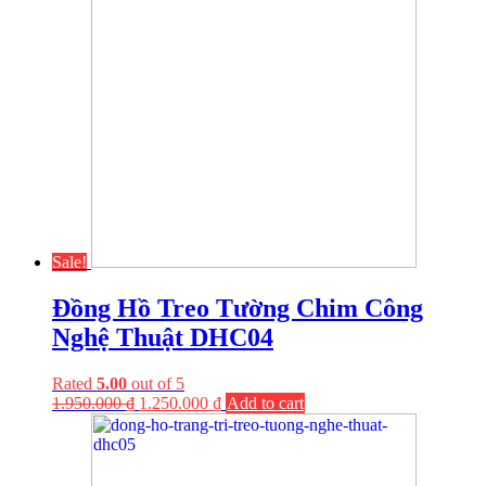
Sale!
Đồng Hồ Treo Tường Chim Công
Nghệ Thuật DHC04
Rated
5.00
out of 5
1.950.000
₫
1.250.000
₫
Add to cart