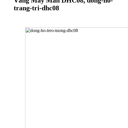
Vàng May Mắn DHC08, dong-ho-
trang-tri-dhc08