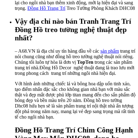
lại cho ngôi nhà bạn thêm xinh động, mới lạ hiện đại và sang
trọng.
Đồng Hồ Trang Trí
Treo Tường Phòng Khách DHC08
Vậy địa chỉ nào bán Tranh Trang Trí
Đồng Hồ treo tường nghệ thuật đẹp
nhất?
– A68.VN là địa chỉ uy tín hàng đầu về các
sản phẩm
trang trí
nói chung cũng như đồng hồ treo tường nghệ thuật nói riêng.
Chúng tôi luôn tự hòa là đơn vị
TopTen
trong các sản phẩm
trang trí nhà.Đồng Hồ Decor nghệ thuật đang là trao lưu mới
trong phong cách trang trí những ngôi nhà hiện đại.
Với hình ảnh những chiếc lá và bông hoa dập uốn tinh xảo,
tạo điểm nhấn đặc sắc cho không gian nhà bạn với màu sắc
thật và đẹp mắt được phủ lớp titan mang đến cho sẩn phẩm độ
bóng đẹp và bền màu trên 20 năm. Đồng hồ treo tường
Dhc08 hứa hẹn sẽ là sản phẩm trang trí nội thật nhà ấn tượng
đột phá trong năm nay, mang lại vẻ đẹp sang trọng mà rất tinh
tế cho ngôi nhà bạn.
Đồng Hồ Trang Trí Chim Công Hạnh