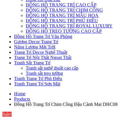
ĐỒNG HỒ TRANG TRÍ CAO CẤP
ĐỒNG HỒ TRANG TRÍ CHIM CÔNG
ĐỒNG HỒ TRANG TRÍ MẪU HOA
ĐỒNG HỒ TRANG TRÍ PHÙ ĐIÊU
ĐỒNG HỒ TRANG TRÍ ROYAL LUXURY
ĐỒNG HỒ TREO TƯỜNG CAO CẤP
Đồng Hồ Trang Trí Văn Phòng
Gương Decor Trang Trí
Năng Lượng Mặt Trời
Trang Trí Decor Nghệ Thuật
Trang Trí Nội Thât Ngoại Thất
Tranh Sắt Trang Trí
Tranh sắt nghệ thuật cao cấp
Tranh sắt treo tường
Tranh Trang Trí Phù Điêu
Tranh Trang Trí Sơn Mài
Home
Products
Đồng Hồ Trang Trí Chim Công Đậu Cành Mai DHC08
Sale!