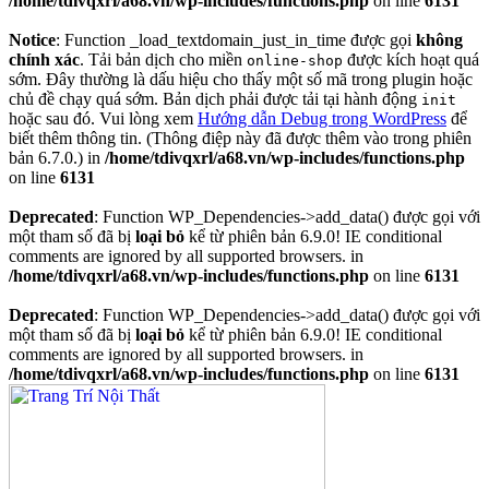
/home/tdivqxrl/a68.vn/wp-includes/functions.php
on line
6131
Notice
: Function _load_textdomain_just_in_time được gọi
không
chính xác
. Tải bản dịch cho miền
được kích hoạt quá
online-shop
sớm. Đây thường là dấu hiệu cho thấy một số mã trong plugin hoặc
chủ đề chạy quá sớm. Bản dịch phải được tải tại hành động
init
hoặc sau đó. Vui lòng xem
Hướng dẫn Debug trong WordPress
để
biết thêm thông tin. (Thông điệp này đã được thêm vào trong phiên
bản 6.7.0.) in
/home/tdivqxrl/a68.vn/wp-includes/functions.php
on line
6131
Deprecated
: Function WP_Dependencies->add_data() được gọi với
một tham số đã bị
loại bỏ
kể từ phiên bản 6.9.0! IE conditional
comments are ignored by all supported browsers. in
/home/tdivqxrl/a68.vn/wp-includes/functions.php
on line
6131
Deprecated
: Function WP_Dependencies->add_data() được gọi với
một tham số đã bị
loại bỏ
kể từ phiên bản 6.9.0! IE conditional
comments are ignored by all supported browsers. in
/home/tdivqxrl/a68.vn/wp-includes/functions.php
on line
6131
Skip
to
content