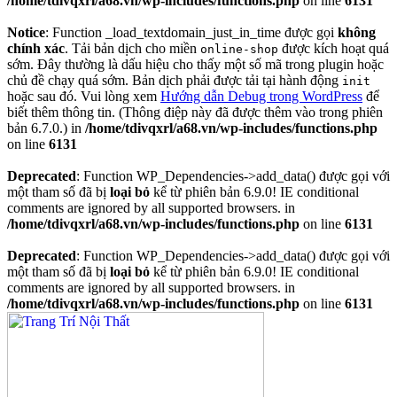
/home/tdivqxrl/a68.vn/wp-includes/functions.php
on line
6131
Notice
: Function _load_textdomain_just_in_time được gọi
không
chính xác
. Tải bản dịch cho miền
được kích hoạt quá
online-shop
sớm. Đây thường là dấu hiệu cho thấy một số mã trong plugin hoặc
chủ đề chạy quá sớm. Bản dịch phải được tải tại hành động
init
hoặc sau đó. Vui lòng xem
Hướng dẫn Debug trong WordPress
để
biết thêm thông tin. (Thông điệp này đã được thêm vào trong phiên
bản 6.7.0.) in
/home/tdivqxrl/a68.vn/wp-includes/functions.php
on line
6131
Deprecated
: Function WP_Dependencies->add_data() được gọi với
một tham số đã bị
loại bỏ
kể từ phiên bản 6.9.0! IE conditional
comments are ignored by all supported browsers. in
/home/tdivqxrl/a68.vn/wp-includes/functions.php
on line
6131
Deprecated
: Function WP_Dependencies->add_data() được gọi với
một tham số đã bị
loại bỏ
kể từ phiên bản 6.9.0! IE conditional
comments are ignored by all supported browsers. in
/home/tdivqxrl/a68.vn/wp-includes/functions.php
on line
6131
Skip
to
content