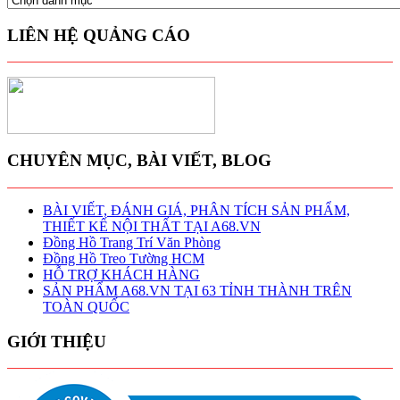
MỤC
A68
LIÊN HỆ QUẢNG CÁO
CHUYÊN MỤC, BÀI VIẾT, BLOG
BÀI VIẾT, ĐÁNH GIÁ, PHÂN TÍCH SẢN PHẨM,
THIẾT KẾ NỘI THẤT TẠI A68.VN
Đồng Hồ Trang Trí Văn Phòng
Đồng Hồ Treo Tường HCM
HỖ TRỢ KHÁCH HÀNG
SẢN PHẨM A68.VN TẠI 63 TỈNH THÀNH TRÊN
TOÀN QUỐC
GIỚI THIỆU