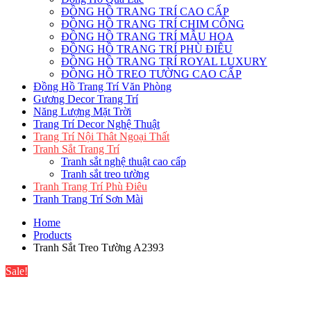
ĐỒNG HỒ TRANG TRÍ CAO CẤP
ĐỒNG HỒ TRANG TRÍ CHIM CÔNG
ĐỒNG HỒ TRANG TRÍ MẪU HOA
ĐỒNG HỒ TRANG TRÍ PHÙ ĐIÊU
ĐỒNG HỒ TRANG TRÍ ROYAL LUXURY
ĐỒNG HỒ TREO TƯỜNG CAO CẤP
Đồng Hồ Trang Trí Văn Phòng
Gương Decor Trang Trí
Năng Lượng Mặt Trời
Trang Trí Decor Nghệ Thuật
Trang Trí Nội Thât Ngoại Thất
Tranh Sắt Trang Trí
Tranh sắt nghệ thuật cao cấp
Tranh sắt treo tường
Tranh Trang Trí Phù Điêu
Tranh Trang Trí Sơn Mài
Home
Products
Tranh Sắt Treo Tường A2393
Sale!