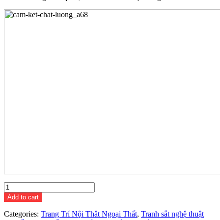
Tranh
Sắt
Add to cart
Treo
Tường
Categories:
Trang Trí Nội Thât Ngoại Thất
,
Tranh sắt nghệ thuật