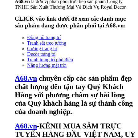
A68.vn
là đơn vị phân phối trực tiếp sản phẩm Công ty
TNHH Sản Xuất Thương Mại Và Dịch Vụ Royal Decor.
CLICK vào link dưới để xem các danh mục
sản phẩm đang được phân phối tại
A68.vn
:
Đồng hồ trang trí
Tranh sắt treo tường
Gương trang trí
Decor trang trí
Tranh trang trí phù điêu
Năng lượng mặt trời
A68.vn
chuyên cấp các sản phẩm đẹp
chất lượng đến tận tay Quý Khách
Hàng với phương châm sự hài lòng
của Quý khách hàng là sự thành công
của doanh nghiệp.
A68.vn
-KÊNH MUA SẮM TRỰC
TUYẾN HÀNG ĐẦU VIỆT NAM, UY