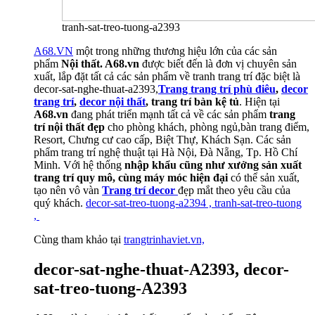
tranh-sat-treo-tuong-a2393
A68.VN
một trong những thương hiệu lớn của các sản
phẩm
Nội thất. A68.vn
được biết đến là đơn vị chuyên sản
xuất, lắp đặt tất cả các sản phẩm về tranh trang trí đặc biệt là
decor-sat-nghe-thuat-a2393,
Trang trang trí phù điêu
,
decor
trang trí
,
decor nội thất
, trang trí bàn kệ tủ
. Hiện tại
A68.vn
đang phát triển mạnh tất cả về các sản phẩm
trang
trí nội thất đẹp
cho phòng khách, phòng ngủ,bàn trang điểm,
Resort, Chưng cư cao cấp, Biệt Thự, Khách Sạn. Các sản
phẩm trang trí nghệ thuật tại Hà Nội, Đà Nẵng, Tp. Hồ Chí
Minh. Với hệ thống
nhập khẩu cũng như
xưởng sản xuất
trang trí quy mô, cùng máy móc hiện đại
có thể sản xuất,
tạo nên vô vàn
Trang trí decor
đẹp mắt theo yêu cầu của
quý khách.
decor-sat-treo-tuong-a2394 , tranh-sat-treo-tuong
,
Cùng tham khảo tại
trangtrinhaviet.vn,
decor-sat-nghe-thuat-A2393, decor-
sat-treo-tuong-A2393