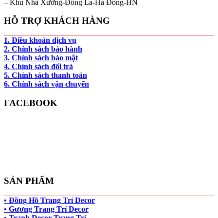
– Khu Nhà Xưởng-Đông La-Hà Đông-HN
HỖ TRỢ KHÁCH HÀNG
1. Điều khoản dịch vụ
2. Chính sách bảo hành
3. Chính sách bảo mật
4. Chính sách đổi trả
5. Chính sách thanh toán
6. Chính sách vận chuyển
FACEBOOK
SẢN PHẨM
• Đồng Hồ Trang Trí Decor
• Gương Trang Trí Decor
• Tranh Decor Trang Trí