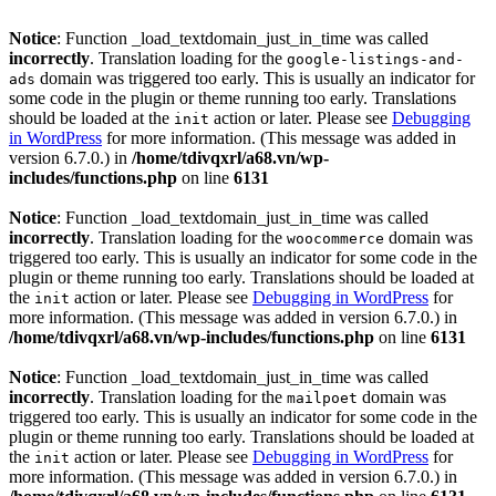
Notice
: Function _load_textdomain_just_in_time was called
incorrectly
. Translation loading for the
google-listings-and-
domain was triggered too early. This is usually an indicator for
ads
some code in the plugin or theme running too early. Translations
should be loaded at the
action or later. Please see
Debugging
init
in WordPress
for more information. (This message was added in
version 6.7.0.) in
/home/tdivqxrl/a68.vn/wp-
includes/functions.php
on line
6131
Notice
: Function _load_textdomain_just_in_time was called
incorrectly
. Translation loading for the
domain was
woocommerce
triggered too early. This is usually an indicator for some code in the
plugin or theme running too early. Translations should be loaded at
the
action or later. Please see
Debugging in WordPress
for
init
more information. (This message was added in version 6.7.0.) in
/home/tdivqxrl/a68.vn/wp-includes/functions.php
on line
6131
Notice
: Function _load_textdomain_just_in_time was called
incorrectly
. Translation loading for the
domain was
mailpoet
triggered too early. This is usually an indicator for some code in the
plugin or theme running too early. Translations should be loaded at
the
action or later. Please see
Debugging in WordPress
for
init
more information. (This message was added in version 6.7.0.) in