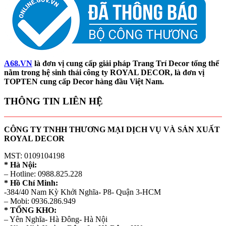
A68.VN
là đơn vị cung cấp giải pháp Trang Trí Decor tổng thể
nằm trong hệ sinh thái công ty ROYAL DECOR, là đơn vị
TOPTEN cung cấp Decor hàng đầu Việt Nam.
THÔNG TIN LIÊN HỆ
CÔNG TY TNHH THƯƠNG MẠI DỊCH VỤ VÀ SẢN XUẤT
ROYAL DECOR
MST: 0109104198
* Hà Nội:
– Hotline: 0988.825.228
* Hồ Chí Minh:
-384/40 Nam Kỳ Khởi Nghĩa- P8- Quận 3-HCM
– Mobi: 0936.286.949
* TỔNG KHO:
– Yên Nghĩa- Hà Đông- Hà Nội