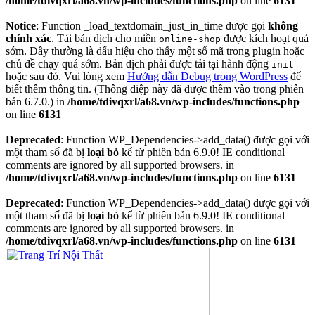
/home/tdivqxrl/a68.vn/wp-includes/functions.php
on line
6131
Notice
: Function _load_textdomain_just_in_time được gọi
không
chính xác
. Tải bản dịch cho miền
được kích hoạt quá
online-shop
sớm. Đây thường là dấu hiệu cho thấy một số mã trong plugin hoặc
chủ đề chạy quá sớm. Bản dịch phải được tải tại hành động
init
hoặc sau đó. Vui lòng xem
Hướng dẫn Debug trong WordPress
để
biết thêm thông tin. (Thông điệp này đã được thêm vào trong phiên
bản 6.7.0.) in
/home/tdivqxrl/a68.vn/wp-includes/functions.php
on line
6131
Deprecated
: Function WP_Dependencies->add_data() được gọi với
một tham số đã bị
loại bỏ
kể từ phiên bản 6.9.0! IE conditional
comments are ignored by all supported browsers. in
/home/tdivqxrl/a68.vn/wp-includes/functions.php
on line
6131
Deprecated
: Function WP_Dependencies->add_data() được gọi với
một tham số đã bị
loại bỏ
kể từ phiên bản 6.9.0! IE conditional
comments are ignored by all supported browsers. in
/home/tdivqxrl/a68.vn/wp-includes/functions.php
on line
6131
Skip
to
content