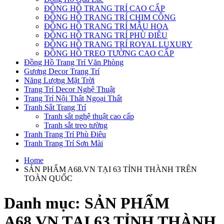
ĐỒNG HỒ TRANG TRÍ CAO CẤP
ĐỒNG HỒ TRANG TRÍ CHIM CÔNG
ĐỒNG HỒ TRANG TRÍ MẪU HOA
ĐỒNG HỒ TRANG TRÍ PHÙ ĐIÊU
ĐỒNG HỒ TRANG TRÍ ROYAL LUXURY
ĐỒNG HỒ TREO TƯỜNG CAO CẤP
Đồng Hồ Trang Trí Văn Phòng
Gương Decor Trang Trí
Năng Lượng Mặt Trời
Trang Trí Decor Nghệ Thuật
Trang Trí Nội Thât Ngoại Thất
Tranh Sắt Trang Trí
Tranh sắt nghệ thuật cao cấp
Tranh sắt treo tường
Tranh Trang Trí Phù Điêu
Tranh Trang Trí Sơn Mài
Home
SẢN PHẨM A68.VN TẠI 63 TỈNH THÀNH TRÊN
TOÀN QUỐC
Danh mục:
SẢN PHẨM
A68.VN TẠI 63 TỈNH THÀNH