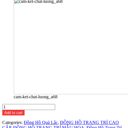
cam-ket-chat-luong_a68
Đồng
Hồ
Add to cart
Trang
Trí
Categories:
Đồng Hồ Quả Lắc
,
ĐỒNG HỒ TRANG TRÍ CAO
Quả
CẤP
,
ĐỒNG HỒ TRANG TRÍ MẪU HOA
,
Đồng Hồ Trang Trí