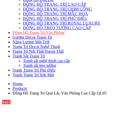
ĐỒNG HỒ TRANG TRÍ CAO CẤP
ĐỒNG HỒ TRANG TRÍ CHIM CÔNG
ĐỒNG HỒ TRANG TRÍ MẪU HOA
ĐỒNG HỒ TRANG TRÍ PHÙ ĐIÊU
ĐỒNG HỒ TRANG TRÍ ROYAL LUXURY
ĐỒNG HỒ TREO TƯỜNG CAO CẤP
Đồng Hồ Trang Trí Văn Phòng
Gương Decor Trang Trí
Năng Lượng Mặt Trời
Trang Trí Decor Nghệ Thuật
Trang Trí Nội Thât Ngoại Thất
Tranh Sắt Trang Trí
Tranh sắt nghệ thuật cao cấp
Tranh sắt treo tường
Tranh Trang Trí Phù Điêu
Tranh Trang Trí Sơn Mài
Home
Products
Đồng Hồ Trang Trí Quả Lắc Văn Phòng Cao Cấp QL05
Sale!