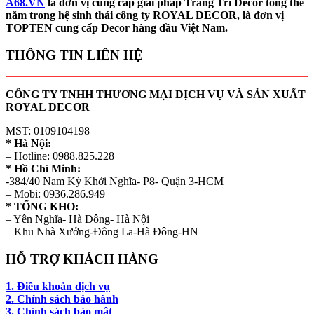
A68.VN
là đơn vị cung cấp giải pháp Trang Trí Decor tổng thể
nằm trong hệ sinh thái công ty ROYAL DECOR, là đơn vị
TOPTEN cung cấp Decor hàng đầu Việt Nam.
THÔNG TIN LIÊN HỆ
CÔNG TY TNHH THƯƠNG MẠI DỊCH VỤ VÀ SẢN XUẤT
ROYAL DECOR
MST: 0109104198
* Hà Nội:
– Hotline: 0988.825.228
* Hồ Chí Minh:
-384/40 Nam Kỳ Khởi Nghĩa- P8- Quận 3-HCM
– Mobi: 0936.286.949
* TỔNG KHO:
– Yên Nghĩa- Hà Đông- Hà Nội
– Khu Nhà Xưởng-Đông La-Hà Đông-HN
HỖ TRỢ KHÁCH HÀNG
1. Điều khoản dịch vụ
2. Chính sách bảo hành
3. Chính sách bảo mật