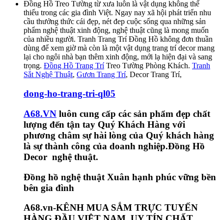
Đồng Hồ Treo Tường từ xưa luôn là vật dụng không thể
thiếu trong các gia đình Việt. Ngay nay xã hội phát triển nhu
cầu thưởng thức cái đẹp, nét đep cuộc sống qua những sản
phẩm nghệ thuật xinh động, nghệ thuật cũng là mong muốn
của nhiều người. Tranh Trang Trí Đồng Hồ không đơn thuần
dùng để xem giờ mà còn là một vật dụng trang trí decor mang
lại cho ngôi nhà bạn thêm xinh động, mới lạ hiện đại và sang
trọng.
Đồng Hồ Trang Trí
Treo Tường Phòng Khách.
Tranh
Sắt Nghệ Thuật
,
Gươn Trang Trí
, Decor Trang Trí,
dong-ho-trang-tri-ql05
A68.VN
luôn cung cấp các sản phẩm đẹp chất
lượng đến tận tay Quý Khách Hàng với
phương châm sự hài lòng của Quý khách hàng
là sự thành công của doanh nghiệp.Đồng Hồ
Decor nghệ thuật.
Đồng hồ nghệ thuật Xuân hạnh phúc vững bền
bên gia đình
A68.vn-KÊNH MUA SẮM TRỰC TUYẾN
HÀNG ĐẦU VIỆT NAM, UY TÍN CHẤT