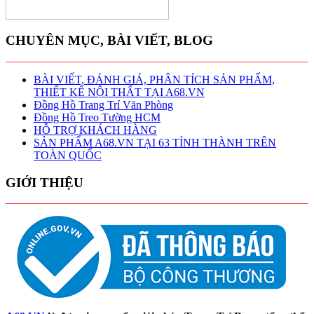
CHUYÊN MỤC, BÀI VIẾT, BLOG
BÀI VIẾT, ĐÁNH GIÁ, PHÂN TÍCH SẢN PHẨM,
THIẾT KẾ NỘI THẤT TẠI A68.VN
Đồng Hồ Trang Trí Văn Phòng
Đồng Hồ Treo Tường HCM
HỖ TRỢ KHÁCH HÀNG
SẢN PHẨM A68.VN TẠI 63 TỈNH THÀNH TRÊN
TOÀN QUỐC
GIỚI THIỆU