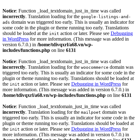
Notice
: Function _load_textdomain_just_in_time was called
incorrectly
. Translation loading for the
google-listings-and-
domain was triggered too early. This is usually an indicator for
ads
some code in the plugin or theme running too early. Translations
should be loaded at the
action or later. Please see
Debugging
init
in WordPress
for more information. (This message was added in
version 6.7.0.) in
/home/tdivqxrl/a68.vn/wp-
includes/functions.php
on line
6131
Notice
: Function _load_textdomain_just_in_time was called
incorrectly
. Translation loading for the
domain was
woocommerce
triggered too early. This is usually an indicator for some code in the
plugin or theme running too early. Translations should be loaded at
the
action or later. Please see
Debugging in WordPress
for
init
more information. (This message was added in version 6.7.0.) in
/home/tdivqxrl/a68.vn/wp-includes/functions.php
on line
6131
Notice
: Function _load_textdomain_just_in_time was called
incorrectly
. Translation loading for the
domain was
mailpoet
triggered too early. This is usually an indicator for some code in the
plugin or theme running too early. Translations should be loaded at
the
action or later. Please see
Debugging in WordPress
for
init
more information. (This message was added in version 6.7.0.) in