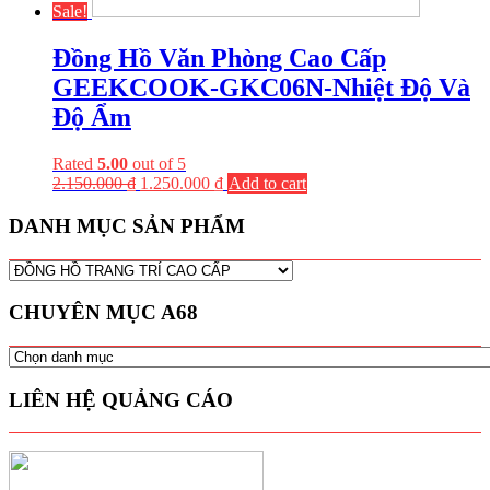
Sale!
Đồng Hồ Văn Phòng Cao Cấp
GEEKCOOK-GKC06N-Nhiệt Độ Và
Độ Ẩm
Rated
5.00
out of 5
2.150.000
₫
1.250.000
₫
Add to cart
DANH MỤC SẢN PHẨM
CHUYÊN MỤC A68
CHUYÊN
MỤC
A68
LIÊN HỆ QUẢNG CÁO