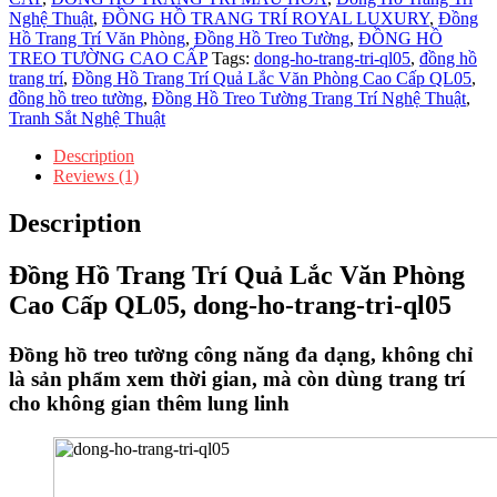
Lắc
Nghệ Thuật
,
ĐỒNG HỒ TRANG TRÍ ROYAL LUXURY
,
Đồng
Văn
Hồ Trang Trí Văn Phòng
,
Đồng Hồ Treo Tường
,
ĐỒNG HỒ
Phòng
TREO TƯỜNG CAO CẤP
Tags:
dong-ho-trang-tri-ql05
,
đồng hồ
Cao
trang trí
,
Đồng Hồ Trang Trí Quả Lắc Văn Phòng Cao Cấp QL05
,
Cấp
đồng hồ treo tường
,
Đồng Hồ Treo Tường Trang Trí Nghệ Thuật
,
QL05
Tranh Sắt Nghệ Thuật
quantity
Description
Reviews (1)
Description
Đồng Hồ Trang Trí Quả Lắc Văn Phòng
Cao Cấp QL05, dong-ho-trang-tri-ql05
Đồng hồ treo tường công năng đa dạng, không chỉ
là sản phẩm xem thời gian, mà còn dùng trang trí
cho không gian thêm lung linh