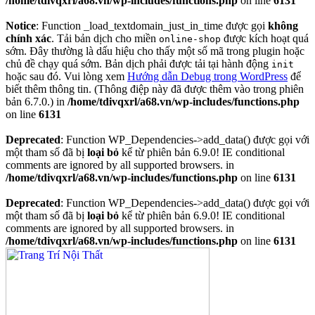
/home/tdivqxrl/a68.vn/wp-includes/functions.php
on line
6131
Notice
: Function _load_textdomain_just_in_time được gọi
không
chính xác
. Tải bản dịch cho miền
được kích hoạt quá
online-shop
sớm. Đây thường là dấu hiệu cho thấy một số mã trong plugin hoặc
chủ đề chạy quá sớm. Bản dịch phải được tải tại hành động
init
hoặc sau đó. Vui lòng xem
Hướng dẫn Debug trong WordPress
để
biết thêm thông tin. (Thông điệp này đã được thêm vào trong phiên
bản 6.7.0.) in
/home/tdivqxrl/a68.vn/wp-includes/functions.php
on line
6131
Deprecated
: Function WP_Dependencies->add_data() được gọi với
một tham số đã bị
loại bỏ
kể từ phiên bản 6.9.0! IE conditional
comments are ignored by all supported browsers. in
/home/tdivqxrl/a68.vn/wp-includes/functions.php
on line
6131
Deprecated
: Function WP_Dependencies->add_data() được gọi với
một tham số đã bị
loại bỏ
kể từ phiên bản 6.9.0! IE conditional
comments are ignored by all supported browsers. in
/home/tdivqxrl/a68.vn/wp-includes/functions.php
on line
6131
Skip
to
content