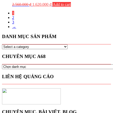
2.560.000
₫
1.620.000
₫
Add to cart
1
2
3
→
DANH MỤC SẢN PHẨM
CHUYÊN MỤC A68
CHUYÊN
MỤC
A68
LIÊN HỆ QUẢNG CÁO
CHUYÊN MỤC, BÀI VIẾT, BLOG