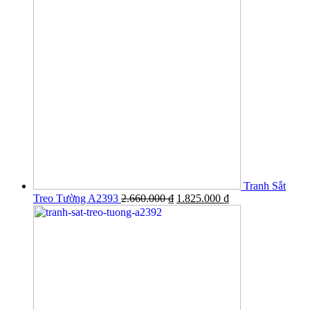
Tranh Sắt
Treo Tường A2393
2.660.000
₫
1.825.000
₫