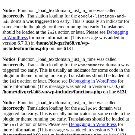
Notice
: Function _load_textdomain_just_in_time was called
incorrectly
. Translation loading for the
google-listings-and-
domain was triggered too early. This is usually an indicator for
ads
some code in the plugin or theme running too early. Translations
should be loaded at the
action or later. Please see
Debugging
init
in WordPress
for more information. (This message was added in
version 6.7.0.) in
/home/tdivqxrl/a68.vn/wp-
includes/functions.php
on line
6131
Notice
: Function _load_textdomain_just_in_time was called
incorrectly
. Translation loading for the
domain was
woocommerce
triggered too early. This is usually an indicator for some code in the
plugin or theme running too early. Translations should be loaded at
the
action or later. Please see
Debugging in WordPress
for
init
more information. (This message was added in version 6.7.0.) in
/home/tdivqxrl/a68.vn/wp-includes/functions.php
on line
6131
Notice
: Function _load_textdomain_just_in_time was called
incorrectly
. Translation loading for the
domain was
mailpoet
triggered too early. This is usually an indicator for some code in the
plugin or theme running too early. Translations should be loaded at
the
action or later. Please see
Debugging in WordPress
for
init
more information. (This message was added in version 6.7.0.) in