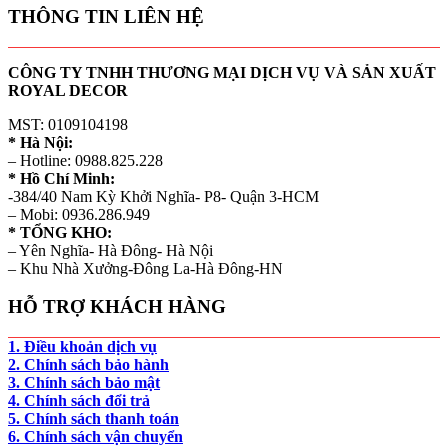
THÔNG TIN LIÊN HỆ
CÔNG TY TNHH THƯƠNG MẠI DỊCH VỤ VÀ SẢN XUẤT
ROYAL DECOR
MST: 0109104198
* Hà Nội:
– Hotline: 0988.825.228
* Hồ Chí Minh:
-384/40 Nam Kỳ Khởi Nghĩa- P8- Quận 3-HCM
– Mobi: 0936.286.949
* TỔNG KHO:
– Yên Nghĩa- Hà Đông- Hà Nội
– Khu Nhà Xưởng-Đông La-Hà Đông-HN
HỖ TRỢ KHÁCH HÀNG
1. Điều khoản dịch vụ
2. Chính sách bảo hành
3. Chính sách bảo mật
4. Chính sách đổi trả
5. Chính sách thanh toán
6. Chính sách vận chuyển