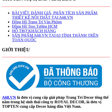
BÀI VIẾT, ĐÁNH GIÁ, PHÂN TÍCH SẢN PHẨM,
THIẾT KẾ NỘI THẤT TẠI A68.VN
Đồng Hồ Trang Trí Văn Phòng
Đồng Hồ Treo Tường HCM
HỖ TRỢ KHÁCH HÀNG
SẢN PHẨM A68.VN TẠI 63 TỈNH THÀNH TRÊN
TOÀN QUỐC
GIỚI THIỆU
A68.VN
là đơn vị cung cấp giải pháp Trang Trí Decor tổng thể
nằm trong hệ sinh thái công ty ROYAL DECOR, là đơn vị
TOPTEN cung cấp Decor hàng đầu Việt Nam.