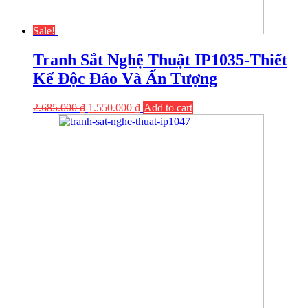
Sale!
Tranh Sắt Nghệ Thuật IP1035-Thiết
Kế Độc Đáo Và Ấn Tượng
2.685.000
₫
1.550.000
₫
Add to cart