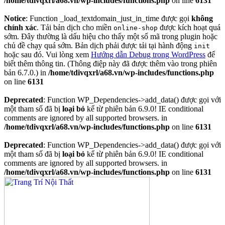
/home/tdivqxrl/a68.vn/wp-includes/functions.php
on line
6131
Notice
: Function _load_textdomain_just_in_time được gọi
không
chính xác
. Tải bản dịch cho miền
được kích hoạt quá
online-shop
sớm. Đây thường là dấu hiệu cho thấy một số mã trong plugin hoặc
chủ đề chạy quá sớm. Bản dịch phải được tải tại hành động
init
hoặc sau đó. Vui lòng xem
Hướng dẫn Debug trong WordPress
để
biết thêm thông tin. (Thông điệp này đã được thêm vào trong phiên
bản 6.7.0.) in
/home/tdivqxrl/a68.vn/wp-includes/functions.php
on line
6131
Deprecated
: Function WP_Dependencies->add_data() được gọi với
một tham số đã bị
loại bỏ
kể từ phiên bản 6.9.0! IE conditional
comments are ignored by all supported browsers. in
/home/tdivqxrl/a68.vn/wp-includes/functions.php
on line
6131
Deprecated
: Function WP_Dependencies->add_data() được gọi với
một tham số đã bị
loại bỏ
kể từ phiên bản 6.9.0! IE conditional
comments are ignored by all supported browsers. in
/home/tdivqxrl/a68.vn/wp-includes/functions.php
on line
6131
Skip
to
content