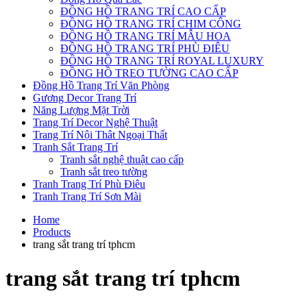
ĐỒNG HỒ TRANG TRÍ CAO CẤP
ĐỒNG HỒ TRANG TRÍ CHIM CÔNG
ĐỒNG HỒ TRANG TRÍ MẪU HOA
ĐỒNG HỒ TRANG TRÍ PHÙ ĐIÊU
ĐỒNG HỒ TRANG TRÍ ROYAL LUXURY
ĐỒNG HỒ TREO TƯỜNG CAO CẤP
Đồng Hồ Trang Trí Văn Phòng
Gương Decor Trang Trí
Năng Lượng Mặt Trời
Trang Trí Decor Nghệ Thuật
Trang Trí Nội Thât Ngoại Thất
Tranh Sắt Trang Trí
Tranh sắt nghệ thuật cao cấp
Tranh sắt treo tường
Tranh Trang Trí Phù Điêu
Tranh Trang Trí Sơn Mài
Home
Products
trang sắt trang trí tphcm
trang sắt trang trí tphcm