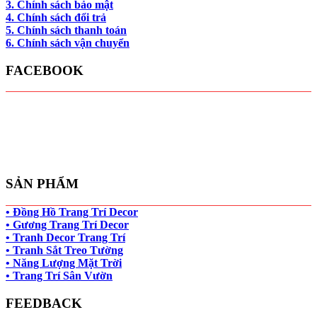
3. Chính sách bảo mật
4. Chính sách đổi trả
5. Chính sách thanh toán
6. Chính sách vận chuyển
FACEBOOK
SẢN PHẨM
• Đồng Hồ Trang Trí Decor
• Gương Trang Trí Decor
• Tranh Decor Trang Trí
• Tranh Sắt Treo Tường
• Năng Lượng Mặt Trời
• Trang Trí Sân Vườn
FEEDBACK