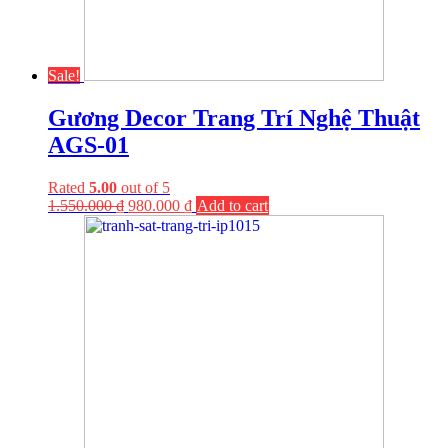
Sale!
Gương Decor Trang Trí Nghệ Thuật
AGS-01
Rated
5.00
out of 5
1.550.000
₫
980.000
₫
Add to cart