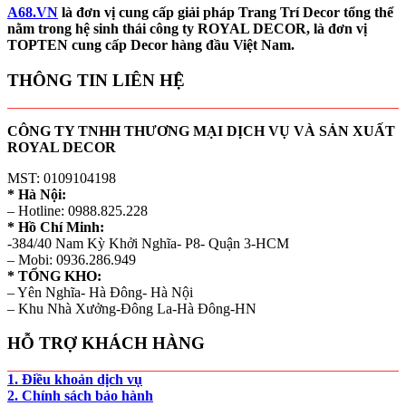
A68.VN
là đơn vị cung cấp giải pháp Trang Trí Decor tổng thể
nằm trong hệ sinh thái công ty ROYAL DECOR, là đơn vị
TOPTEN cung cấp Decor hàng đầu Việt Nam.
THÔNG TIN LIÊN HỆ
CÔNG TY TNHH THƯƠNG MẠI DỊCH VỤ VÀ SẢN XUẤT
ROYAL DECOR
MST: 0109104198
* Hà Nội:
– Hotline: 0988.825.228
* Hồ Chí Minh:
-384/40 Nam Kỳ Khởi Nghĩa- P8- Quận 3-HCM
– Mobi: 0936.286.949
* TỔNG KHO:
– Yên Nghĩa- Hà Đông- Hà Nội
– Khu Nhà Xưởng-Đông La-Hà Đông-HN
HỖ TRỢ KHÁCH HÀNG
1. Điều khoản dịch vụ
2. Chính sách bảo hành