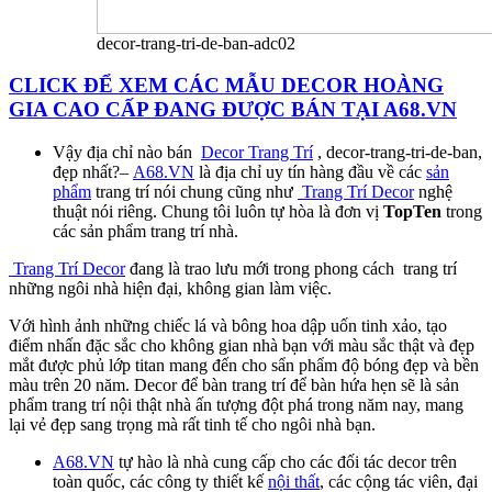
decor-trang-tri-de-ban-adc02
CLICK ĐỂ XEM CÁC MẪU DECOR HOÀNG
GIA CAO CẤP ĐANG ĐƯỢC BÁN TẠI A68.VN
Vậy địa chỉ nào bán
Decor Trang Trí
, decor-trang-tri-de-ban,
đẹp nhất?–
A68.VN
là địa chỉ uy tín hàng đầu về các
sản
phẩm
trang trí nói chung cũng như
Trang Trí Decor
nghệ
thuật nói riêng. Chung tôi luôn tự hòa là đơn vị
TopTen
trong
các sản phẩm trang trí nhà.
Trang Trí Decor
đang là trao lưu mới trong phong cách trang trí
những ngôi nhà hiện đại, không gian làm việc.
Với hình ảnh những chiếc lá và bông hoa dập uốn tinh xảo, tạo
điểm nhấn đặc sắc cho không gian nhà bạn với màu sắc thật và đẹp
mắt được phủ lớp titan mang đến cho sẩn phẩm độ bóng đẹp và bền
màu trên 20 năm. Decor để bàn trang trí để bàn hứa hẹn sẽ là sản
phẩm trang trí nội thật nhà ấn tượng đột phá trong năm nay, mang
lại vẻ đẹp sang trọng mà rất tinh tế cho ngôi nhà bạn.
A68.VN
tự hào là nhà cung cấp cho các đối tác decor trên
toàn quốc, các công ty thiết kế
nội thất
, các cộng tác viên, đại