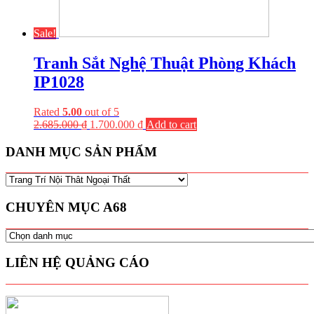
Sale!
Tranh Sắt Nghệ Thuật Phòng Khách
IP1028
Rated
5.00
out of 5
2.685.000
₫
1.700.000
₫
Add to cart
DANH MỤC SẢN PHẨM
CHUYÊN MỤC A68
CHUYÊN
MỤC
A68
LIÊN HỆ QUẢNG CÁO