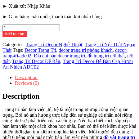
► Xuất xứ: Nhập Khẩu
► Giao hàng toàn quốc, thanh toán khi nhận hàng
Trang
Trí
Add to cart
Decor
Để
Categories:
Trang Trí Decor Nghệ Thuật
,
Trang Trí Nội Thât Ngoại
Bàn
Thất
Tags:
Decor Trang Trí
,
decor trang trí phòng khách
,
decor-
Cặp
trang-tri-adc02
,
Địa chỉ bán decor trang trí
,
đồ trang trí nội thất
,
nội
Hươu
thất
,
Trang Trí Decor Để Bàn
,
Trang Trí Decor Để Bàn Cặp Hươu
An
An Nhiên ADC02
Nhiên
ADC02
Description
quantity
Reviews (0)
Description
Trang trí bàn làm việc ,tủ, kệ là một trong những công việc quan
trọng. Bởi nó ảnh hưởng trực tiếp đến sự nghiệp cá nhân nói riêng
cũng như sự phát triển của cả công ty. Nếu bạn biết cách sắp xếp
bàn làm việc một cách khoa học nhất. Bạn có thể tiết kiệm được khá
nhiều thời gian tìm kiếm trong lúc làm việc. Mỗi người đều dùng ít
nhất 6 tiếng mỗi ngày trên bàn làm việc nên những
đồ vật trang trí