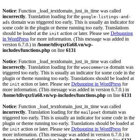
Notice
: Function _load_textdomain_just_in_time was called
incorrectly
. Translation loading for the
google-listings-and-
domain was triggered too early. This is usually an indicator for
ads
some code in the plugin or theme running too early. Translations
should be loaded at the
action or later. Please see
Debugging
init
in WordPress
for more information. (This message was added in
version 6.7.0.) in
/home/tdivqxrl/a68.vn/wp-
includes/functions.php
on line
6131
Notice
: Function _load_textdomain_just_in_time was called
incorrectly
. Translation loading for the
domain was
woocommerce
triggered too early. This is usually an indicator for some code in the
plugin or theme running too early. Translations should be loaded at
the
action or later. Please see
Debugging in WordPress
for
init
more information. (This message was added in version 6.7.0.) in
/home/tdivqxrl/a68.vn/wp-includes/functions.php
on line
6131
Notice
: Function _load_textdomain_just_in_time was called
incorrectly
. Translation loading for the
domain was
mailpoet
triggered too early. This is usually an indicator for some code in the
plugin or theme running too early. Translations should be loaded at
the
action or later. Please see
Debugging in WordPress
for
init
more information. (This message was added in version 6.7.0.) in