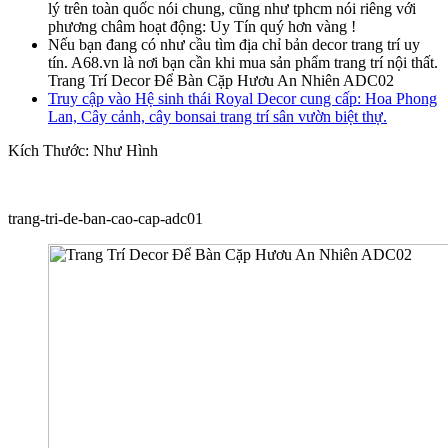
lý trên toàn quốc nói chung, cũng như tphcm nói riêng với
phương châm hoạt động: Uy Tín quý hơn vàng !
Nếu bạn đang có như cầu tìm địa chỉ bản decor trang trí uy
tín. A68.vn là nơi bạn cần khi mua sản phẩm trang trí nội thất.
Trang Trí Decor Để Bàn Cặp Hươu An Nhiên ADC02
Truy cập vào Hệ sinh thái Royal Decor cung cấp: Hoa Phong
Lan, Cây cảnh, cây bonsai trang trí sân vườn biệt thự.
Kích Thước: Như Hình
trang-tri-de-ban-cao-cap-adc01