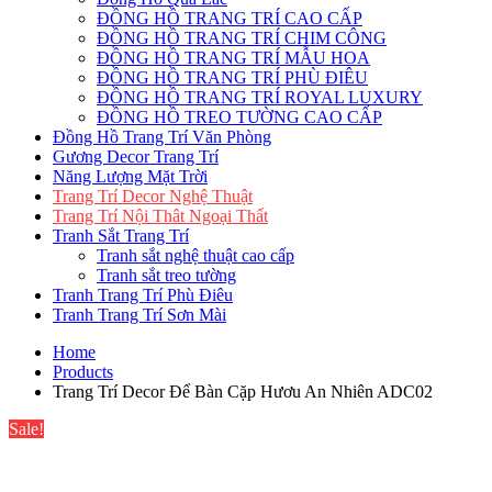
ĐỒNG HỒ TRANG TRÍ CAO CẤP
ĐỒNG HỒ TRANG TRÍ CHIM CÔNG
ĐỒNG HỒ TRANG TRÍ MẪU HOA
ĐỒNG HỒ TRANG TRÍ PHÙ ĐIÊU
ĐỒNG HỒ TRANG TRÍ ROYAL LUXURY
ĐỒNG HỒ TREO TƯỜNG CAO CẤP
Đồng Hồ Trang Trí Văn Phòng
Gương Decor Trang Trí
Năng Lượng Mặt Trời
Trang Trí Decor Nghệ Thuật
Trang Trí Nội Thât Ngoại Thất
Tranh Sắt Trang Trí
Tranh sắt nghệ thuật cao cấp
Tranh sắt treo tường
Tranh Trang Trí Phù Điêu
Tranh Trang Trí Sơn Mài
Home
Products
Trang Trí Decor Để Bàn Cặp Hươu An Nhiên ADC02
Sale!