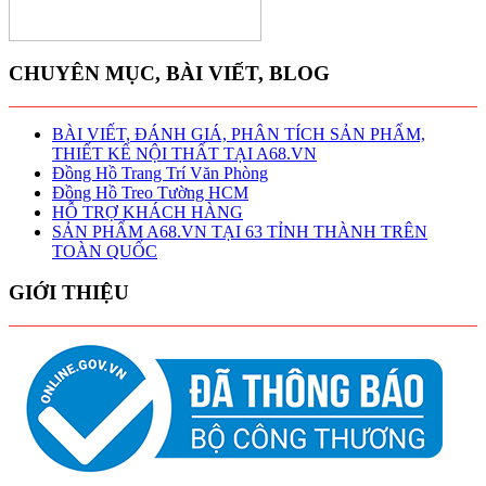
CHUYÊN MỤC, BÀI VIẾT, BLOG
BÀI VIẾT, ĐÁNH GIÁ, PHÂN TÍCH SẢN PHẨM,
THIẾT KẾ NỘI THẤT TẠI A68.VN
Đồng Hồ Trang Trí Văn Phòng
Đồng Hồ Treo Tường HCM
HỖ TRỢ KHÁCH HÀNG
SẢN PHẨM A68.VN TẠI 63 TỈNH THÀNH TRÊN
TOÀN QUỐC
GIỚI THIỆU