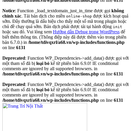
/home/tdivqxrl/a68.vn/wp-includes/functions.php
on line
6131
Notice
: Function _load_textdomain_just_in_time được gọi
không
chính xác
. Tải bản dịch cho miền
được kích hoạt quá
online-shop
sớm. Đây thường là dấu hiệu cho thấy một số mã trong plugin hoặc
chủ đề chạy quá sớm. Bản dịch phải được tải tại hành động
init
hoặc sau đó. Vui lòng xem
Hướng dẫn Debug trong WordPress
để
biết thêm thông tin. (Thông điệp này đã được thêm vào trong phiên
bản 6.7.0.) in
/home/tdivqxrl/a68.vn/wp-includes/functions.php
on line
6131
Deprecated
: Function WP_Dependencies->add_data() được gọi với
một tham số đã bị
loại bỏ
kể từ phiên bản 6.9.0! IE conditional
comments are ignored by all supported browsers. in
/home/tdivqxrl/a68.vn/wp-includes/functions.php
on line
6131
Deprecated
: Function WP_Dependencies->add_data() được gọi với
một tham số đã bị
loại bỏ
kể từ phiên bản 6.9.0! IE conditional
comments are ignored by all supported browsers. in
/home/tdivqxrl/a68.vn/wp-includes/functions.php
on line
6131
Skip
to
content