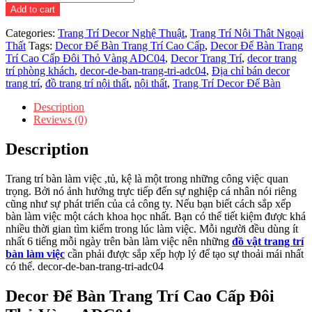
Để
Add to cart
Bàn
Trang
Categories:
Trang Trí Decor Nghệ Thuật
,
Trang Trí Nội Thât Ngoại
Trí
Thất
Tags:
Decor Để Bàn Trang Trí Cao Cấp
,
Decor Để Bàn Trang
Cao
Trí Cao Cấp Đôi Thỏ Vàng ADC04
,
Decor Trang Trí
,
decor trang
Cấp
trí phòng khách
,
decor-de-ban-trang-tri-adc04
,
Địa chỉ bán decor
Đôi
trang trí
,
đồ trang trí nội thất
,
nội thất
,
Trang Trí Decor Để Bàn
Thỏ
Vàng
Description
ADC04
Reviews (0)
quantity
Description
Trang trí bàn làm việc ,tủ, kệ là một trong những công việc quan
trọng. Bởi nó ảnh hưởng trực tiếp đến sự nghiệp cá nhân nói riêng
cũng như sự phát triển của cả công ty. Nếu bạn biết cách sắp xếp
bàn làm việc một cách khoa học nhất. Bạn có thể tiết kiệm được khá
nhiều thời gian tìm kiếm trong lúc làm việc. Mỗi người đều dùng ít
nhất 6 tiếng mỗi ngày trên bàn làm việc nên những
đồ vật trang trí
bàn làm việc
cần phải được sắp xếp hợp lý để tạo sự thoải mái nhất
có thể. decor-de-ban-trang-tri-adc04
Decor Để Bàn Trang Trí Cao Cấp Đôi