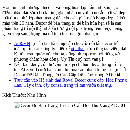
Với hình ảnh những chiếc lá và bông hoa dập uốn tinh xảo, tạo
điểm nhấn đặc sắc cho không gian nhà bạn với màu sắc thật và đẹp
mắt được phủ lớp titan mang đến cho sẩn phẩm độ bóng đẹp và bền
màu trên 20 năm. Decor để bàn trang trí để bàn hứa hẹn sẽ là sản
phẩm trang trí nội thật nhà ấn tượng đột phá trong năm nay, mang
lại vẻ đẹp sang trọng mà rất tinh tế cho ngôi nhà bạn.
A68.VN
tự hào là nhà cung cấp cho các đối tác decor trên
toàn quốc, các công ty thiết kế
nội thất
, các cộng tác viên, đại
lý trên toàn quốc nói chung, cũng như tphcm nói riêng với
phương châm hoạt động: Uy Tín quý hơn vàng !
Nếu bạn đang có như cầu tìm địa chỉ bản decor trang trí uy
tín. A68.vn là nơi bạn cần khi mua sản phẩm trang trí nội thất.
Decor Để Bàn Trang Trí Cao Cấp Đôi Thỏ Vàng ADC04
Truy cập vào Hệ sinh thái Royal Decor cung cấp: Hoa Phong
Lan, Cây cảnh, cây bonsai trang trí sân vườn biệt thự.
Kích Thước: Như Hình