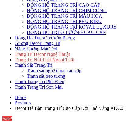
ĐỒNG HỒ TRANG TRÍ CAO CẤP
ĐỒNG HỒ TRANG TRÍ CHIM CÔNG
ĐỒNG HỒ TRANG TRÍ MẪU HOA
ĐỒNG HỒ TRANG TRÍ PHÙ ĐIÊU
ĐỒNG HỒ TRANG TRÍ ROYAL LUXURY
ĐỒNG HỒ TREO TƯỜNG CAO CẤP
Đồng Hồ Trang Trí Văn Phòng
Gương Decor Trang Trí
Năng Lượng Mặt Trời
Trang Trí Decor Nghệ Thuật
Trang Trí Nội Thât Ngoại Thất
Tranh Sắt Trang Trí
Tranh sắt nghệ thuật cao cấp
Tranh sắt treo tường
Tranh Trang Trí Phù Điêu
Tranh Trang Trí Sơn Mài
Home
Products
Decor Để Bàn Trang Trí Cao Cấp Đôi Thỏ Vàng ADC04
Sale!