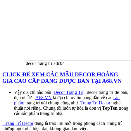
decor-trang-tri-adc04
CLICK ĐỂ XEM CÁC MẪU DECOR HOÀNG
GIA CAO CẤP ĐANG ĐƯỢC BÁN TẠI A68.VN
Vậy địa chỉ nào bán
Decor Trang Trí
, decor-trang-tri-de-ban,
đẹp nhất?–
A68.VN
là địa chỉ uy tín hàng đầu về các
sản
phẩm
trang trí nói chung cũng như
Trang Trí Decor
nghệ
thuật nói riêng. Chung tôi luôn tự hòa là đơn vị
TopTen
trong
các sản phẩm trang trí nhà.
Trang Trí Decor
đang là trao lưu mới trong phong cách trang trí
những ngôi nhà hiện đại, không gian làm việc.