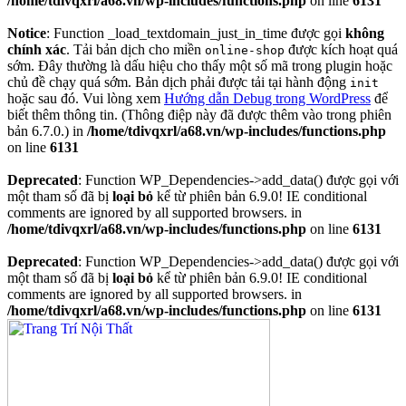
/home/tdivqxrl/a68.vn/wp-includes/functions.php
on line
6131
Notice
: Function _load_textdomain_just_in_time được gọi
không
chính xác
. Tải bản dịch cho miền
được kích hoạt quá
online-shop
sớm. Đây thường là dấu hiệu cho thấy một số mã trong plugin hoặc
chủ đề chạy quá sớm. Bản dịch phải được tải tại hành động
init
hoặc sau đó. Vui lòng xem
Hướng dẫn Debug trong WordPress
để
biết thêm thông tin. (Thông điệp này đã được thêm vào trong phiên
bản 6.7.0.) in
/home/tdivqxrl/a68.vn/wp-includes/functions.php
on line
6131
Deprecated
: Function WP_Dependencies->add_data() được gọi với
một tham số đã bị
loại bỏ
kể từ phiên bản 6.9.0! IE conditional
comments are ignored by all supported browsers. in
/home/tdivqxrl/a68.vn/wp-includes/functions.php
on line
6131
Deprecated
: Function WP_Dependencies->add_data() được gọi với
một tham số đã bị
loại bỏ
kể từ phiên bản 6.9.0! IE conditional
comments are ignored by all supported browsers. in
/home/tdivqxrl/a68.vn/wp-includes/functions.php
on line
6131
Skip
to
content