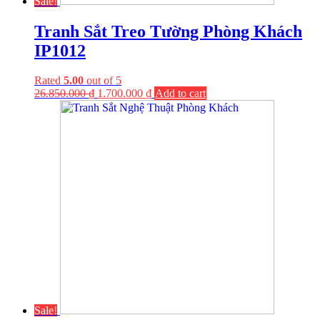
Sale!
Tranh Sắt Treo Tường Phòng Khách
IP1012
Rated
5.00
out of 5
26.850.000
₫
1.700.000
₫
Add to cart
Sale!