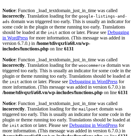
Notice
: Function _load_textdomain_just_in_time was called
incorrectly
. Translation loading for the
google-listings-and-
domain was triggered too early. This is usually an indicator for
ads
some code in the plugin or theme running too early. Translations
should be loaded at the
action or later. Please see
Debugging
init
in WordPress
for more information. (This message was added in
version 6.7.0.) in
/home/tdivqxrl/a68.vn/wp-
includes/functions.php
on line
6131
Notice
: Function _load_textdomain_just_in_time was called
incorrectly
. Translation loading for the
domain was
woocommerce
triggered too early. This is usually an indicator for some code in the
plugin or theme running too early. Translations should be loaded at
the
action or later. Please see
Debugging in WordPress
for
init
more information. (This message was added in version 6.7.0.) in
/home/tdivqxrl/a68.vn/wp-includes/functions.php
on line
6131
Notice
: Function _load_textdomain_just_in_time was called
incorrectly
. Translation loading for the
domain was
mailpoet
triggered too early. This is usually an indicator for some code in the
plugin or theme running too early. Translations should be loaded at
the
action or later. Please see
Debugging in WordPress
for
init
more information. (This message was added in version 6.7.0.) in