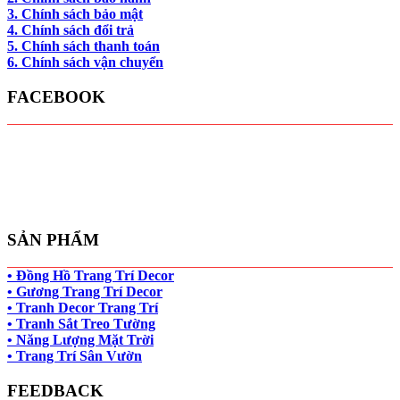
3. Chính sách bảo mật
4. Chính sách đổi trả
5. Chính sách thanh toán
6. Chính sách vận chuyển
FACEBOOK
SẢN PHẨM
• Đồng Hồ Trang Trí Decor
• Gương Trang Trí Decor
• Tranh Decor Trang Trí
• Tranh Sắt Treo Tường
• Năng Lượng Mặt Trời
• Trang Trí Sân Vườn
FEEDBACK