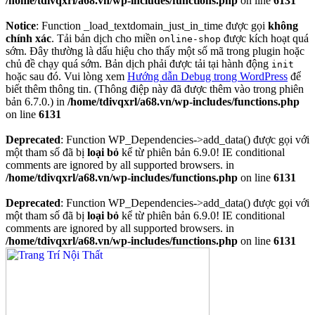
/home/tdivqxrl/a68.vn/wp-includes/functions.php
on line
6131
Notice
: Function _load_textdomain_just_in_time được gọi
không
chính xác
. Tải bản dịch cho miền
được kích hoạt quá
online-shop
sớm. Đây thường là dấu hiệu cho thấy một số mã trong plugin hoặc
chủ đề chạy quá sớm. Bản dịch phải được tải tại hành động
init
hoặc sau đó. Vui lòng xem
Hướng dẫn Debug trong WordPress
để
biết thêm thông tin. (Thông điệp này đã được thêm vào trong phiên
bản 6.7.0.) in
/home/tdivqxrl/a68.vn/wp-includes/functions.php
on line
6131
Deprecated
: Function WP_Dependencies->add_data() được gọi với
một tham số đã bị
loại bỏ
kể từ phiên bản 6.9.0! IE conditional
comments are ignored by all supported browsers. in
/home/tdivqxrl/a68.vn/wp-includes/functions.php
on line
6131
Deprecated
: Function WP_Dependencies->add_data() được gọi với
một tham số đã bị
loại bỏ
kể từ phiên bản 6.9.0! IE conditional
comments are ignored by all supported browsers. in
/home/tdivqxrl/a68.vn/wp-includes/functions.php
on line
6131
Skip
to
content