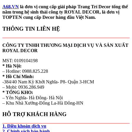
A68.VN
là đơn vị cung cấp giải pháp Trang Trí Decor tổng thể
nằm trong hệ sinh thái công ty ROYAL DECOR, là đơn vị
TOPTEN cung cấp Decor hàng đầu Việt Nam.
THÔNG TIN LIÊN HỆ
CÔNG TY TNHH THƯƠNG MẠI DỊCH VỤ VÀ SẢN XUẤT
ROYAL DECOR
MST: 0109104198
* Hà Nội:
– Hotline: 0988.825.228
* Hồ Chí Minh:
-384/40 Nam Kỳ Khởi Nghĩa- P8- Quận 3-HCM
– Mobi: 0936.286.949
* TỔNG KHO:
– Yên Nghĩa- Hà Đông- Hà Nội
– Khu Nhà Xưởng-Đông La-Hà Đông-HN
HỖ TRỢ KHÁCH HÀNG
1. Điều khoản dịch vụ
2. Chính sách bảo hành