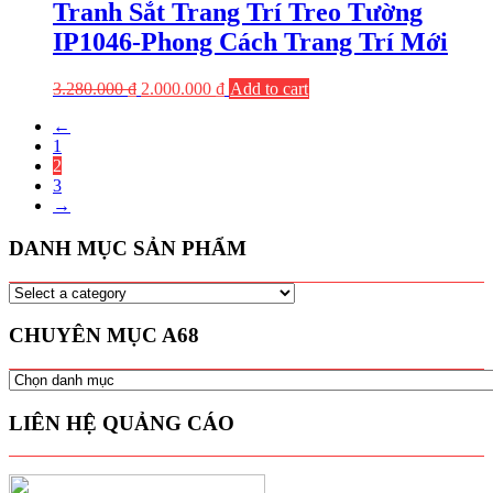
Tranh Sắt Trang Trí Treo Tường
IP1046-Phong Cách Trang Trí Mới
3.280.000
₫
2.000.000
₫
Add to cart
←
1
2
3
→
DANH MỤC SẢN PHẨM
CHUYÊN MỤC A68
CHUYÊN
MỤC
A68
LIÊN HỆ QUẢNG CÁO