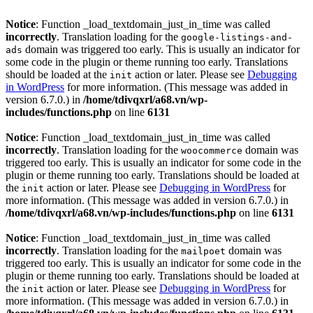
Notice
: Function _load_textdomain_just_in_time was called
incorrectly
. Translation loading for the
google-listings-and-
domain was triggered too early. This is usually an indicator for
ads
some code in the plugin or theme running too early. Translations
should be loaded at the
action or later. Please see
Debugging
init
in WordPress
for more information. (This message was added in
version 6.7.0.) in
/home/tdivqxrl/a68.vn/wp-
includes/functions.php
on line
6131
Notice
: Function _load_textdomain_just_in_time was called
incorrectly
. Translation loading for the
domain was
woocommerce
triggered too early. This is usually an indicator for some code in the
plugin or theme running too early. Translations should be loaded at
the
action or later. Please see
Debugging in WordPress
for
init
more information. (This message was added in version 6.7.0.) in
/home/tdivqxrl/a68.vn/wp-includes/functions.php
on line
6131
Notice
: Function _load_textdomain_just_in_time was called
incorrectly
. Translation loading for the
domain was
mailpoet
triggered too early. This is usually an indicator for some code in the
plugin or theme running too early. Translations should be loaded at
the
action or later. Please see
Debugging in WordPress
for
init
more information. (This message was added in version 6.7.0.) in