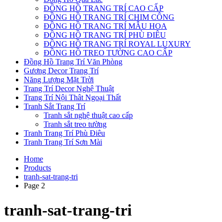
ĐỒNG HỒ TRANG TRÍ CAO CẤP
ĐỒNG HỒ TRANG TRÍ CHIM CÔNG
ĐỒNG HỒ TRANG TRÍ MẪU HOA
ĐỒNG HỒ TRANG TRÍ PHÙ ĐIÊU
ĐỒNG HỒ TRANG TRÍ ROYAL LUXURY
ĐỒNG HỒ TREO TƯỜNG CAO CẤP
Đồng Hồ Trang Trí Văn Phòng
Gương Decor Trang Trí
Năng Lượng Mặt Trời
Trang Trí Decor Nghệ Thuật
Trang Trí Nội Thât Ngoại Thất
Tranh Sắt Trang Trí
Tranh sắt nghệ thuật cao cấp
Tranh sắt treo tường
Tranh Trang Trí Phù Điêu
Tranh Trang Trí Sơn Mài
Home
Products
tranh-sat-trang-tri
Page 2
tranh-sat-trang-tri