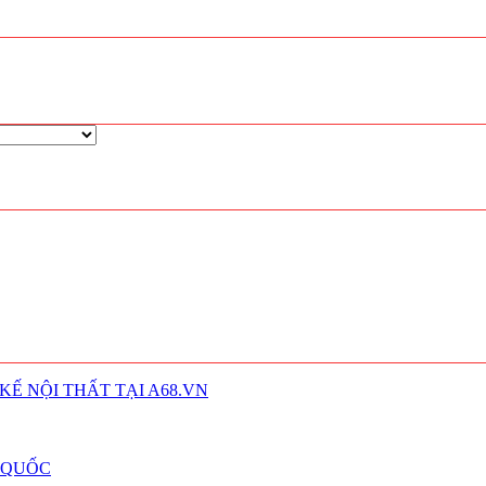
 KẾ NỘI THẤT TẠI A68.VN
N QUỐC