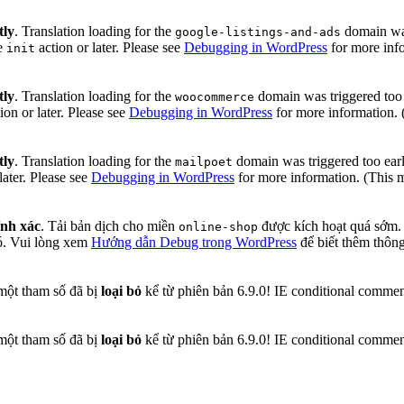
tly
. Translation loading for the
domain was 
google-listings-and-ads
he
action or later. Please see
Debugging in WordPress
for more info
init
tly
. Translation loading for the
domain was triggered too e
woocommerce
ion or later. Please see
Debugging in WordPress
for more information. 
tly
. Translation loading for the
domain was triggered too early
mailpoet
later. Please see
Debugging in WordPress
for more information. (This 
ính xác
. Tải bản dịch cho miền
được kích hoạt quá sớm. 
online-shop
ó. Vui lòng xem
Hướng dẫn Debug trong WordPress
để biết thêm thông
một tham số đã bị
loại bỏ
kể từ phiên bản 6.9.0! IE conditional comment
một tham số đã bị
loại bỏ
kể từ phiên bản 6.9.0! IE conditional comment