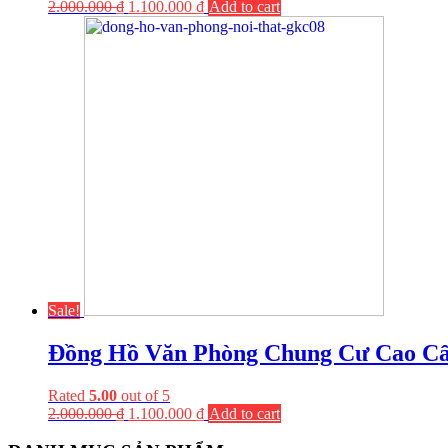
2.000.000
₫
1.100.000
₫
Add to cart
Sale!
Đồng Hồ Văn Phòng Chung Cư Cao 
Rated
5.00
out of 5
2.000.000
₫
1.100.000
₫
Add to cart