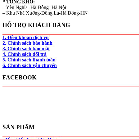
* TỔNG KHO:
– Yên Nghĩa- Hà Đông- Hà Nội
– Khu Nhà Xưởng-Đông La-Hà Đông-HN
HỖ TRỢ KHÁCH HÀNG
1. Điều khoản dịch vụ
2. Chính sách bảo hành
3. Chính sách bảo mật
4. Chính sách đổi trả
5. Chính sách thanh toán
6. Chính sách vận chuyển
FACEBOOK
SẢN PHẨM