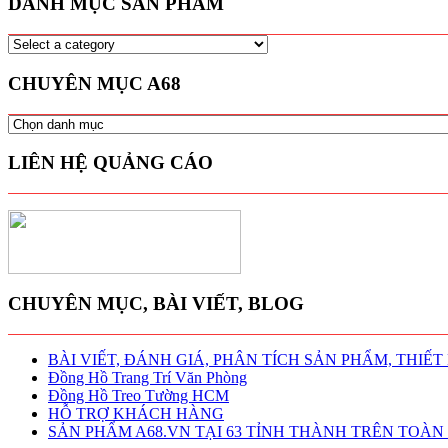
DANH MỤC SẢN PHẨM
CHUYÊN MỤC A68
CHUYÊN
MỤC
A68
LIÊN HỆ QUẢNG CÁO
CHUYÊN MỤC, BÀI VIẾT, BLOG
BÀI VIẾT, ĐÁNH GIÁ, PHÂN TÍCH SẢN PHẨM, THIẾT
Đồng Hồ Trang Trí Văn Phòng
Đồng Hồ Treo Tường HCM
HỖ TRỢ KHÁCH HÀNG
SẢN PHẨM A68.VN TẠI 63 TỈNH THÀNH TRÊN TOÀ