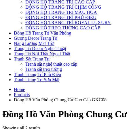
ĐỒNG HỒ TRANG TRÍ CAO CẤP
ĐỒNG HỒ TRANG TRÍ CHIM CÔNG
ĐỒNG HỒ TRANG TRÍ MẪU HOA
ĐỒNG HỒ TRANG TRÍ PHÙ ĐIÊU
ĐỒNG HỒ TRANG TRÍ ROYAL LUXURY
ĐỒNG HỒ TREO TƯỜNG CAO CẤP
Đồng Hồ Trang Trí Văn Phòng
Gương Decor Trang Trí
Năng Lượng Mặt Trời
Trang Trí Decor Nghệ Thuật
Trang Trí Nội Thât Ngoại Thất
Tranh Sắt Trang Trí
Tranh sắt nghệ thuật cao cấp
Tranh sắt treo tường
Tranh Trang Trí Phù Điêu
Tranh Trang Trí Sơn Mài
Home
Products
Đồng Hồ Văn Phòng Chung Cư Cao Cấp GKC08
Đồng Hồ Văn Phòng Chung Cư
Showing all 2 results