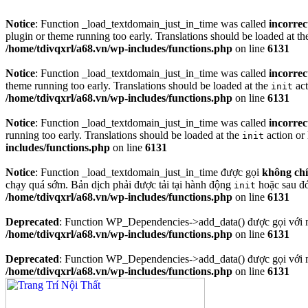
Notice
: Function _load_textdomain_just_in_time was called
incorrec
plugin or theme running too early. Translations should be loaded at t
/home/tdivqxrl/a68.vn/wp-includes/functions.php
on line
6131
Notice
: Function _load_textdomain_just_in_time was called
incorrec
theme running too early. Translations should be loaded at the
act
init
/home/tdivqxrl/a68.vn/wp-includes/functions.php
on line
6131
Notice
: Function _load_textdomain_just_in_time was called
incorrec
running too early. Translations should be loaded at the
action or 
init
includes/functions.php
on line
6131
Notice
: Function _load_textdomain_just_in_time được gọi
không ch
chạy quá sớm. Bản dịch phải được tải tại hành động
hoặc sau đ
init
/home/tdivqxrl/a68.vn/wp-includes/functions.php
on line
6131
Deprecated
: Function WP_Dependencies->add_data() được gọi với 
/home/tdivqxrl/a68.vn/wp-includes/functions.php
on line
6131
Deprecated
: Function WP_Dependencies->add_data() được gọi với 
/home/tdivqxrl/a68.vn/wp-includes/functions.php
on line
6131
Skip
to
content