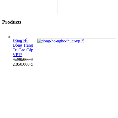
Products
Đồng Hồ
Đồng Trang
Trí Cao Cấp
VP15
4.290.000
₫
2.850.000
₫