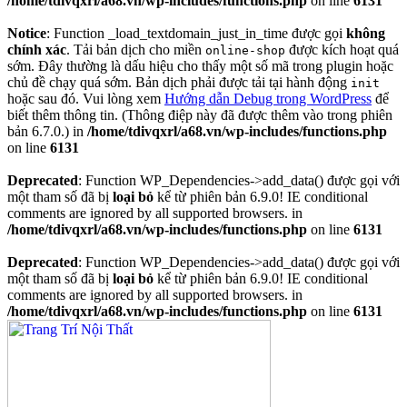
/home/tdivqxrl/a68.vn/wp-includes/functions.php
on line
6131
Notice
: Function _load_textdomain_just_in_time được gọi
không
chính xác
. Tải bản dịch cho miền
được kích hoạt quá
online-shop
sớm. Đây thường là dấu hiệu cho thấy một số mã trong plugin hoặc
chủ đề chạy quá sớm. Bản dịch phải được tải tại hành động
init
hoặc sau đó. Vui lòng xem
Hướng dẫn Debug trong WordPress
để
biết thêm thông tin. (Thông điệp này đã được thêm vào trong phiên
bản 6.7.0.) in
/home/tdivqxrl/a68.vn/wp-includes/functions.php
on line
6131
Deprecated
: Function WP_Dependencies->add_data() được gọi với
một tham số đã bị
loại bỏ
kể từ phiên bản 6.9.0! IE conditional
comments are ignored by all supported browsers. in
/home/tdivqxrl/a68.vn/wp-includes/functions.php
on line
6131
Deprecated
: Function WP_Dependencies->add_data() được gọi với
một tham số đã bị
loại bỏ
kể từ phiên bản 6.9.0! IE conditional
comments are ignored by all supported browsers. in
/home/tdivqxrl/a68.vn/wp-includes/functions.php
on line
6131
Skip
to
content