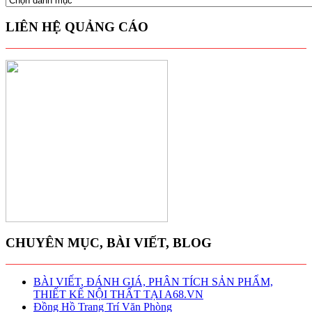
MỤC
A68
LIÊN HỆ QUẢNG CÁO
CHUYÊN MỤC, BÀI VIẾT, BLOG
BÀI VIẾT, ĐÁNH GIÁ, PHÂN TÍCH SẢN PHẨM,
THIẾT KẾ NỘI THẤT TẠI A68.VN
Đồng Hồ Trang Trí Văn Phòng