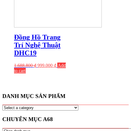
Đồng Hồ Trang
Trí Nghệ Thuật
DHC19
1.688.800
₫
999.000
₫
Add
to cart
DANH MỤC SẢN PHẨM
CHUYÊN MỤC A68
CHUYÊN