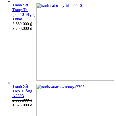
Tranh Sat
Trang Tri
ip5540- Nghệ
Thuật
3.660.000
₫
2.750.000
₫
Tranh Sắt
Treo Tường
A2393
2.660.000
₫
1.825.000
₫