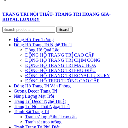
TRANG TRÍ NỘI THẤT- TRANG TRÍ HOÀNG GIA-
ROYAL LUXURY
Search
Search
for:
Đồng Hồ Treo Tường
Đồng Hồ Trang Trí Nghệ Thuật
Đồng Hồ Quả Lắc
ĐỒNG HỒ TRANG TRÍ CAO CẤP
ĐỒNG HỒ TRANG TRÍ CHIM CÔNG
ĐỒNG HỒ TRANG TRÍ MẪU HOA
ĐỒNG HỒ TRANG TRÍ PHÙ ĐIÊU
ĐỒNG HỒ TRANG TRÍ ROYAL LUXURY
ĐỒNG HỒ TREO TƯỜNG CAO CẤP
Đồng Hồ Trang Trí Văn Phòng
Gương Decor Trang Trí
Năng Lượng Mặt Trời
Trang Trí Decor Nghệ Thuật
Trang Trí Nội Thât Ngoại Thất
Tranh Sắt Trang Trí
Tranh sắt nghệ thuật cao cấp
Tranh sắt treo tường
Tranh Trang Trí Phù Điêu