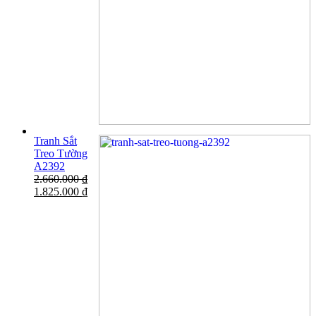
Tranh Sắt
Treo Tường
A2392
2.660.000
₫
1.825.000
₫