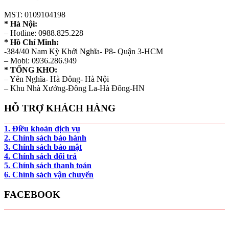
MST: 0109104198
* Hà Nội:
– Hotline: 0988.825.228
* Hồ Chí Minh:
-384/40 Nam Kỳ Khởi Nghĩa- P8- Quận 3-HCM
– Mobi: 0936.286.949
* TỔNG KHO:
– Yên Nghĩa- Hà Đông- Hà Nội
– Khu Nhà Xưởng-Đông La-Hà Đông-HN
HỖ TRỢ KHÁCH HÀNG
1. Điều khoản dịch vụ
2. Chính sách bảo hành
3. Chính sách bảo mật
4. Chính sách đổi trả
5. Chính sách thanh toán
6. Chính sách vận chuyển
FACEBOOK