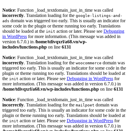
Notice
: Function _load_textdomain_just_in_time was called
incorrectly
. Translation loading for the
google-listings-and-
domain was triggered too early. This is usually an indicator for
ads
some code in the plugin or theme running too early. Translations
should be loaded at the
action or later. Please see
Debugging
init
in WordPress
for more information. (This message was added in
version 6.7.0.) in
/home/tdivqxrl/a68.vn/wp-
includes/functions.php
on line
6131
Notice
: Function _load_textdomain_just_in_time was called
incorrectly
. Translation loading for the
domain was
woocommerce
triggered too early. This is usually an indicator for some code in the
plugin or theme running too early. Translations should be loaded at
the
action or later. Please see
Debugging in WordPress
for
init
more information. (This message was added in version 6.7.0.) in
/home/tdivqxrl/a68.vn/wp-includes/functions.php
on line
6131
Notice
: Function _load_textdomain_just_in_time was called
incorrectly
. Translation loading for the
domain was
mailpoet
triggered too early. This is usually an indicator for some code in the
plugin or theme running too early. Translations should be loaded at
the
action or later. Please see
Debugging in WordPress
for
init
more information. (This message was added in version 6.7.0.) in