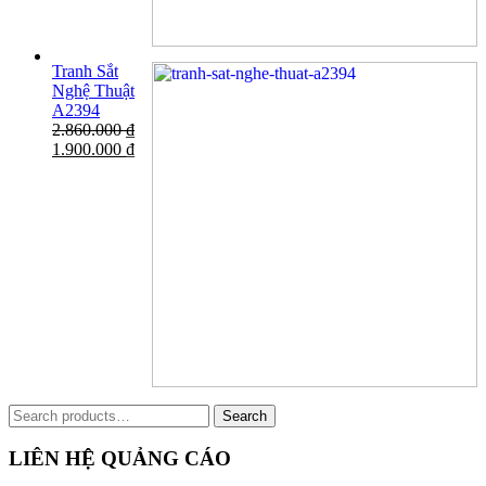
Tranh Sắt
Nghệ Thuật
A2394
2.860.000
₫
1.900.000
₫
Search
Search
for:
LIÊN HỆ QUẢNG CÁO